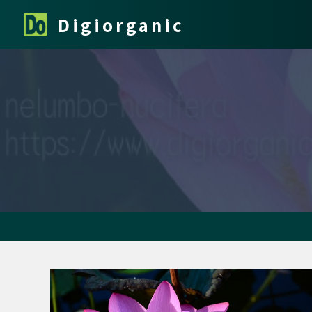
跳
Digiorganic
至
主
要
內
容