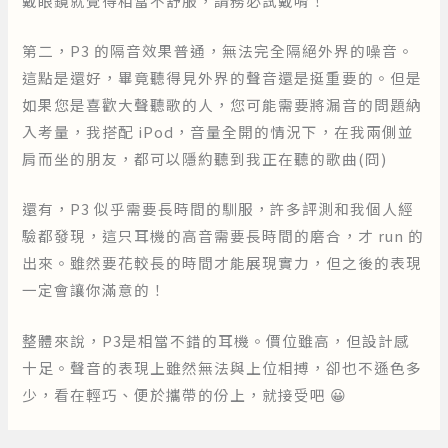
戴眼鏡就覺得相當不舒服，請務必試戴唷！
第二，P3 的隔音效果普通，無法完全隔絕外界的噪音。
這點是還好，畢竟聽得見外界的聲音還是挺重要的。但是
如果您是喜歡大聲聽歌的人，您可能需要將漏音的問題納
入考量，我搭配 iPod，音量全開的情況下，在我兩側並
肩而坐的朋友，都可以隱約聽到我正在聽的歌曲(冏)
還有，P3 似乎需要長時間的馴服，許多評測和我個人經
驗都發現，這只耳機的高音需要長時間的磨合，才 run 的
出來。雖然要花較長的時間才能展現實力，但之後的表現
一定會讓你滿意的！
整體來說，P3是相當不錯的耳機。價位雖高，但設計感
十足。聲音的表現上雖然無法與上位相搏，卻也不遜色多
少，看在輕巧、便於攜帶的份上，就接受吧 😀