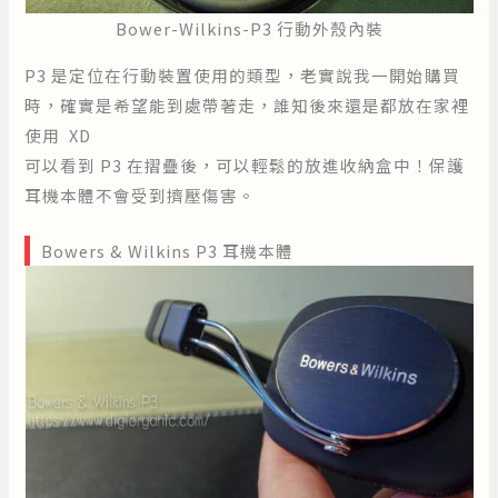
Bower-Wilkins-P3 行動外殼內裝
P3 是定位在行動裝置使用的類型，老實說我一開始購買
時，確實是希望能到處帶著走，誰知後來還是都放在家裡
使用 XD
可以看到 P3 在摺疊後，可以輕鬆的放進收納盒中！保護
耳機本體不會受到擠壓傷害。
Bowers & Wilkins P3 耳機本體