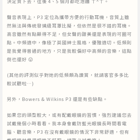
決定買下去，往後 4、5 個月都吃泡麵 ㄒ^ㄒ。
聲音表現上，P3 定位為攜帶方便的行動耳機，音質上雖
然無法與傳統發燒級耳罩比擬，但依然是很不錯的耳機。
高音雖然有點顯得不足，但女聲的甜美還是表現的可圈可
點。中頻適中，像極了英國紳士風格，優雅適切。低頻則
是我覺得普通的地方，只是我較偏好中高頻的音樂，這點
倒也還好 😛
(其他的評測似乎對她的低頻頗為讚賞，就請客官多多比
較試聽啦…)
另外，Bowers & Wilkins P3 還是有些缺點。
如果您的頭型較大，或有配戴眼鏡的習慣，強烈建議您去
試戴幾個小時看看。我本身會戴防藍光眼鏡長時間看電
腦、聽音樂，P3 在沒有戴眼鏡的情況下非常舒適，但有