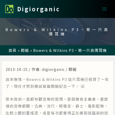
跳
Digiorganic
至
主
要
Bowers & Wilkins P3，第一只高
內
價耳機
容
首頁
»
開箱
»
Bowers & Wilkins P3，第一只高價耳機
2013-10-15
/ 作者:
digiorganic
/
開箱
說來慚愧，Bowers & Wilkins P3 這只耳機已經買了一年
了，現在才想到應該寫篇開箱紀念一下。 😛
原本我就一直都有聽音樂的習慣。是個雜食主義者，甚麼
樣的音樂都聽。古典、流行、輕電音、爵士、電影配樂，
比較少聽的重搖滾，或是每次都覺得正在撕裂我腦袋的迷