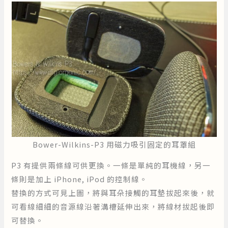
Bower-Wilkins-P3 用磁力吸引固定的耳罩組
P3 有提供兩條線可供更換。一條是單純的耳機線，另一
條則是加上 iPhone, iPod 的控制線。
替換的方式可見上圖，將與耳朵接觸的耳墊拔起來後，就
可看線細細的音源線沿著溝槽延伸出來，將線材拔起後即
可替換。